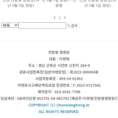
산청 천왕봉 캠핑장(24
년 6월 1일 캠핑) = 천
산청 천왕봉 캠핑장(24
년 6월 6일 캠핑)
왕봉
년 6월 1일 캠핑)
1
2
3
천왕봉 캠핑장
대표 : 이영재
주소 : 경남 산청군 시천면 신천리 264-9
관광사업등록증(일반야영장업) : 제2023-000004호
사업자등록증 : 459-34-01453
야영장사고배상책임보험 증권번호 : F-2023-0727441
예약문의 : 010-3541-7766
입금계좌 : KB국민은행 652701-04-482792 [예금주:이영재(천왕봉캠핑장)]
COPYRIGHT (C) chunwangbong.kr
ALL RIGHTS RESERVED.