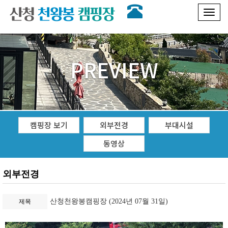
Toggl
naviga
PREVIEW
캠핑장 보기
외부전경
부대시설
동영상
외부전경
산청천왕봉캠핑장 (2024년 07월 31일)
제목