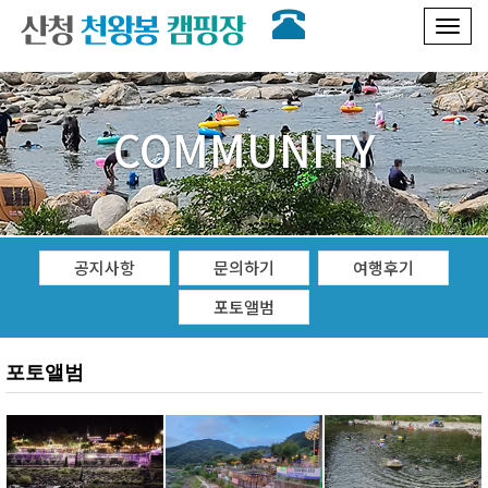
Toggl
naviga
COMMUNITY
공지사항
문의하기
여행후기
포토앨범
포토앨범